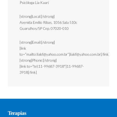
Psicóloga Lia Kaari
[strong]Local:[/strong]
Avenida Emílio Ribas, 1056 Sala 510c
Guarulhos/SP Cep. 07020-010
[strong]Email:[/strong]
[link
to=”mailto:liakf@yahoo.com.br”]liakf@yahoo.com.br[/link]
[strong]Phone:[/strong]
[link to=”tel:11-99687-3918″]11-99687-
3918[/link]
Terapias