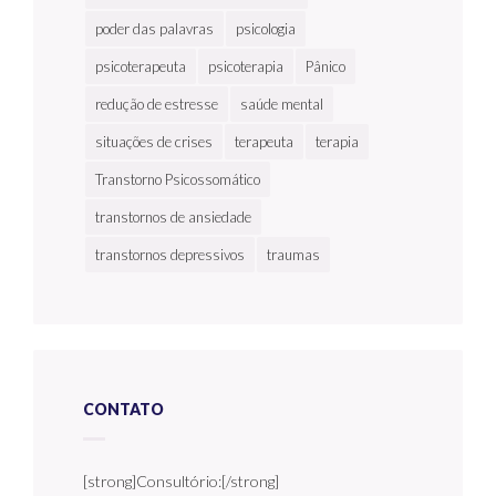
poder das palavras
psicologia
psicoterapeuta
psicoterapia
Pânico
redução de estresse
saúde mental
situações de crises
terapeuta
terapia
Transtorno Psicossomático
transtornos de ansiedade
transtornos depressivos
traumas
CONTATO
[strong]Consultório:[/strong]