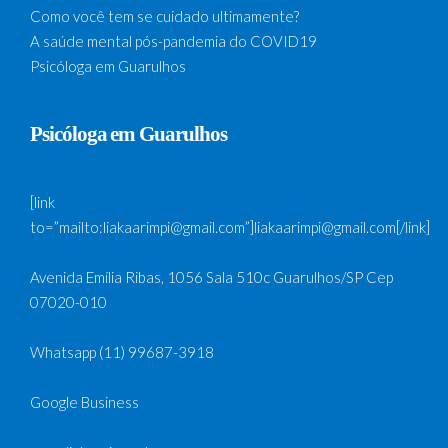
Como você tem se cuidado ultimamente?
A saúde mental pós-pandemia do COVID19
Psicóloga em Guarulhos
Psicóloga em Guarulhos
[link
to=”mailto:liakaarimpi@gmail.com”]liakaarimpi@gmail.com[/link]
Avenida Emília Ribas, 1056 Sala 510c Guarulhos/SP Cep
07020-010
Whatsapp (11) 99687-3918
Google Business