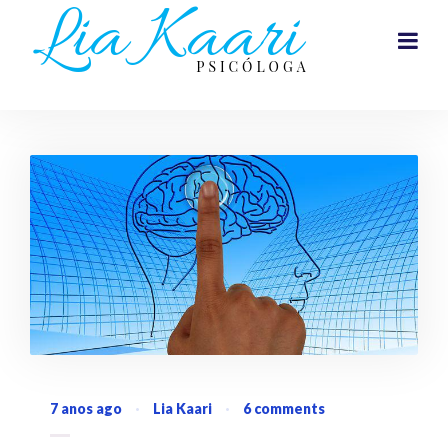
7 anos ago
·
Lia Kaari
·
6 comments