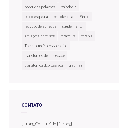
poder das palavras
psicologia
psicoterapeuta
psicoterapia
Pânico
redução de estresse
saúde mental
situações de crises
terapeuta
terapia
Transtorno Psicossomático
transtornos de ansiedade
transtornos depressivos
traumas
CONTATO
[strong]Consultório:[/strong]