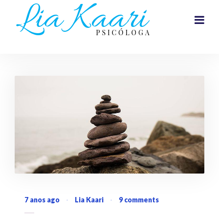
7 anos ago
·
Lia Kaari
·
9 comments