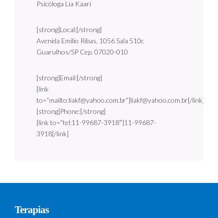
Psicóloga Lia Kaari
[strong]Local:[/strong]
Avenida Emílio Ribas, 1056 Sala 510c
Guarulhos/SP Cep. 07020-010
[strong]Email:[/strong]
[link
to=”mailto:liakf@yahoo.com.br”]liakf@yahoo.com.br[/link]
[strong]Phone:[/strong]
[link to=”tel:11-99687-3918″]11-99687-
3918[/link]
Terapias