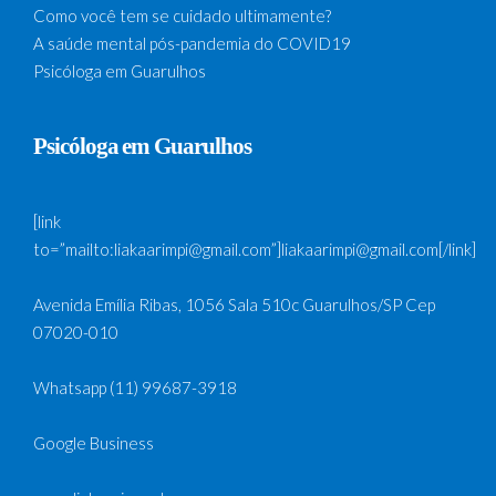
Como você tem se cuidado ultimamente?
A saúde mental pós-pandemia do COVID19
Psicóloga em Guarulhos
Psicóloga em Guarulhos
[link
to=”mailto:liakaarimpi@gmail.com”]liakaarimpi@gmail.com[/link]
Avenida Emília Ribas, 1056 Sala 510c Guarulhos/SP Cep
07020-010
Whatsapp (11) 99687-3918
Google Business